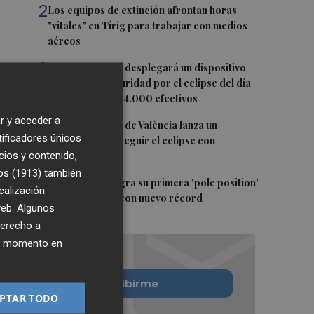
2
Los equipos de extinción afrontan horas
"vitales" en Tírig para trabajar con medios
aéreos
3
La Guardia Civil desplegará un dispositivo
especial de seguridad por el eclipse del día
12, con más de 24.000 efectivos
r y acceder a
4
El Ayuntamiento de València lanza un
tificadores únicos
decálogo para seguir el eclipse con
cios y contenido,
seguridad
os (1913)
también
5
Jorge Martín logra su primera 'pole position'
calización
en Silverstone, con nuevo récord
 web. Algunos
derecho a
ier momento en
Quiero suscribirme
PTAR TODO