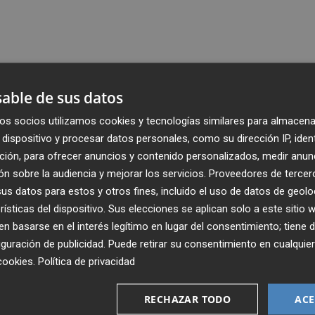
able de sus datos
os socios utilizamos cookies y tecnologías similares para almacena
dispositivo y procesar datos personales, como su dirección IP, iden
ción, para ofrecer anuncios y contenido personalizados, medir anun
n sobre la audiencia y mejorar los servicios.
Proveedores de tercer
s datos para estos y otros fines, incluido el uso de datos de geolo
rísticas del dispositivo. Sus elecciones se aplican solo a este sitio
 basarse en el interés legítimo en lugar del consentimiento; tiene 
guración de publicidad
. Puede retirar su consentimiento en cualqu
cookies
.
Política de privacidad
Recibe toda la actualidad de
Plaza Podcast en tu correo
RECHAZAR TODO
ACE