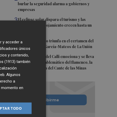
burlar la seguridad alarma a gobiernos y
empresas
3
El eclipse solar dispara el turismo y las
búsquedas de alojamiento crecen hasta un
500%
4
El cubano Papillo triunfa en el certamen del
r y acceder a
Trovo Pascual García-Mateos de La Unión
tificadores únicos
cios y contenido,
5
El cantaor Rafa del Calli emociona y se lleva
os (1913)
también
el trofeo más emblemático del flamenco, la
calización
Lámpara Minera del Cante de las Minas
 web. Algunos
derecho a
ier momento en
Quiero suscribirme
PTAR TODO