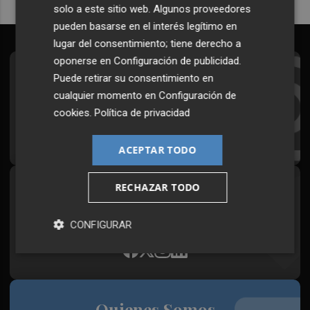
solo a este sitio web. Algunos proveedores
pueden basarse en el interés legítimo en
lugar del consentimiento; tiene derecho a
oponerse en
Configuración de publicidad
.
Suscríbete al Boletín
Puede retirar su consentimiento en
cualquier momento en
Configuración de
Todos los días a primera hora en tu email
cookies
.
Política de privacidad
¡Quiero suscribirme!
ACEPTAR TODO
RECHAZAR TODO
Síguenos en redes
Plaza Podcast, desde cualquier medio
CONFIGURAR
Quienes Somos