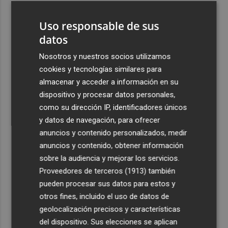
3
Pepelu: "Hasta la expulsión hemos trabajado como
Uso responsable de sus
hemos entrenado"
datos
4
Controlado el incendio en Sierra Engarcerán (Castellón)
Nosotros y nuestros socios utilizamos
cookies y tecnologías similares para
5
La capacidad de los modelos de IA para burlar la
almacenar y acceder a información en su
seguridad alarma a gobiernos y empresas
dispositivo y procesar datos personales,
como su dirección IP, identificadores únicos
y datos de navegación, para ofrecer
anuncios y contenido personalizados, medir
anuncios y contenido, obtener información
Recibe toda la actualidad de
sobre la audiencia y mejorar los servicios.
Proveedores de terceros (1913)
también
Plaza Podcast en tu correo
pueden procesar sus datos para estos y
Quiero suscribirme
otros fines, incluido el uso de datos de
geolocalización precisos y características
del dispositivo. Sus elecciones se aplican