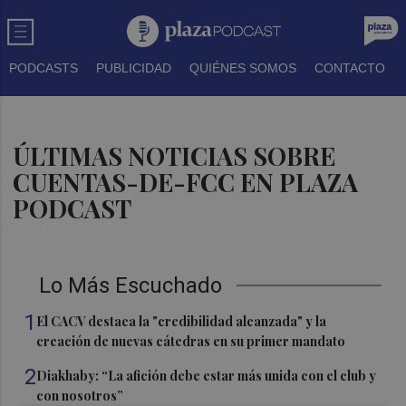
PODCASTS
PUBLICIDAD
QUIÉNES SOMOS
CONTACTO
ÚLTIMAS NOTICIAS SOBRE
CUENTAS-DE-FCC EN PLAZA
PODCAST
Lo Más Escuchado
1
El CACV destaca la "credibilidad alcanzada" y la
creación de nuevas cátedras en su primer mandato
2
Diakhaby: “La afición debe estar más unida con el club y
con nosotros”