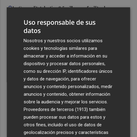
3
La Generalitat destina 2,5 millones a facilitar la
reducción del consumo energético en las empresas
Uso responsable de sus
4
Burriana impulsa una asistencia para completar el PAI
datos
de "Camí Serratella-Marge", paralizado desde hace más
de 15 años
Nosotros y nuestros socios utilizamos
cookies y tecnologías similares para
5
Simó destaca el impulso del Gobierno al alquiler
almacenar y acceder a información en su
asequible en Castelló frente "a los pisos de 200.000
dispositivo y procesar datos personales,
euros de Carrasco"
como su dirección IP, identificadores únicos
y datos de navegación, para ofrecer
anuncios y contenido personalizados, medir
anuncios y contenido, obtener información
sobre la audiencia y mejorar los servicios.
Recibe toda la actualidad de
Proveedores de terceros (1913)
también
Plaza Podcast en tu correo
pueden procesar sus datos para estos y
otros fines, incluido el uso de datos de
Quiero suscribirme
geolocalización precisos y características