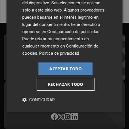
del dispositivo. Sus elecciones se aplican
solo a este sitio web. Algunos proveedores
pueden basarse en el interés legítimo en
lugar del consentimiento; tiene derecho a
oponerse en
Configuración de publicidad
.
Puede retirar su consentimiento en
Suscríbete al Boletín
cualquier momento en
Configuración de
cookies
.
Política de privacidad
Todos los días a primera hora en tu email
¡Quiero suscribirme!
ACEPTAR TODO
RECHAZAR TODO
Síguenos en redes
CONFIGURAR
Plaza Podcast, desde cualquier medio