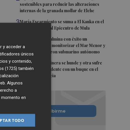
sostenibles para reducir las alteraciones
internas de la granada mollar de Elche
3
María Escarmiento se suma a El Kanka en el
cartel del festival Epicentro de Mula
4
UPCT Makers culmina con éxito un
catamarán para monitorizar el Mar Menor y
r y acceder a
ya prepara un dron submarino autónomo
tificadores únicos
cios y contenido,
5
Una batea clochinera se hunde y otra sufre
os (1725)
también
daños en un incidente con un buque en el
calización
puerto de Valencia
 web. Algunos
derecho a
ier momento en
Quiero suscribirme
PTAR TODO