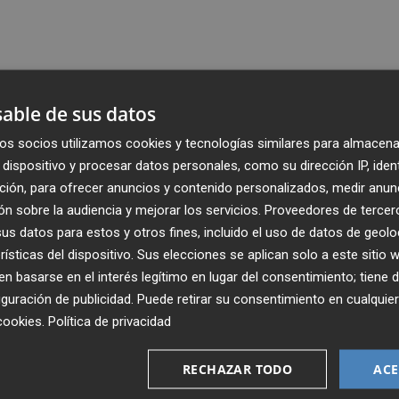
able de sus datos
os socios utilizamos cookies y tecnologías similares para almacena
dispositivo y procesar datos personales, como su dirección IP, iden
ción, para ofrecer anuncios y contenido personalizados, medir anun
n sobre la audiencia y mejorar los servicios.
Proveedores de tercer
s datos para estos y otros fines, incluido el uso de datos de geolo
rísticas del dispositivo. Sus elecciones se aplican solo a este sitio
 basarse en el interés legítimo en lugar del consentimiento; tiene 
guración de publicidad
. Puede retirar su consentimiento en cualqu
Recibe toda la actualidad de
cookies
.
Política de privacidad
Plaza Podcast en tu correo
RECHAZAR TODO
ACE