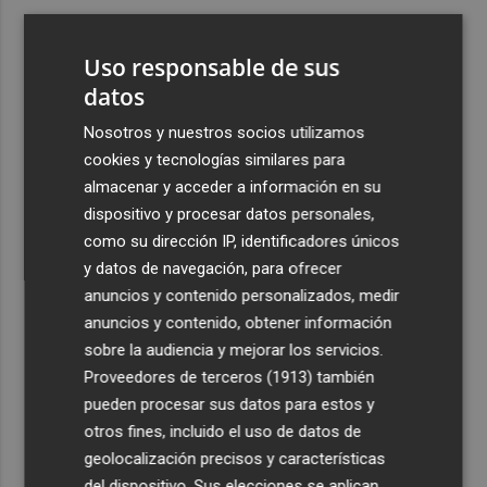
3
Aemet prevé peligro de incendios "muy alto" o
"extremo" en la mayor parte de la Península y Baleares
Uso responsable de sus
el día del eclipse
datos
4
Company: “Estamos comenzando a ver el equipo que
Nosotros y nuestros socios utilizamos
queremos ver en la Liga”
cookies y tecnologías similares para
5
Ocho helicópteros, un avión y más de 100 brigadas se
almacenar y acceder a información en su
movilizan en Moratalla por un incendio forestal
dispositivo y procesar datos personales,
como su dirección IP, identificadores únicos
y datos de navegación, para ofrecer
anuncios y contenido personalizados, medir
anuncios y contenido, obtener información
sobre la audiencia y mejorar los servicios.
Recibe toda la actualidad de
Proveedores de terceros (1913)
también
Plaza Podcast en tu correo
pueden procesar sus datos para estos y
otros fines, incluido el uso de datos de
Quiero suscribirme
geolocalización precisos y características
del dispositivo. Sus elecciones se aplican