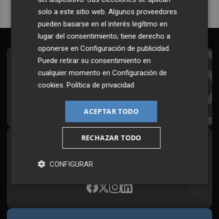
solo a este sitio web. Algunos proveedores
pueden basarse en el interés legítimo en
lugar del consentimiento; tiene derecho a
oponerse en
Configuración de publicidad
.
Puede retirar su consentimiento en
Suscríbete al Boletín
cualquier momento en
Configuración de
Todos los días a primera hora en tu email
cookies
.
Política de privacidad
¡Quiero suscribirme!
ACEPTAR TODO
RECHAZAR TODO
Síguenos en redes
Plaza Podcast, desde cualquier medio
CONFIGURAR