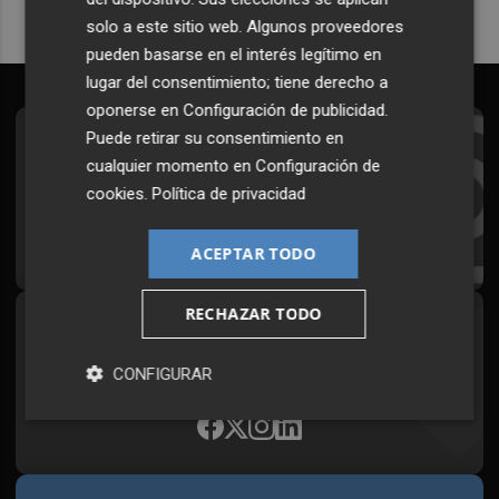
solo a este sitio web. Algunos proveedores
pueden basarse en el interés legítimo en
lugar del consentimiento; tiene derecho a
oponerse en
Configuración de publicidad
.
Puede retirar su consentimiento en
Suscríbete al Boletín
cualquier momento en
Configuración de
Todos los días a primera hora en tu email
cookies
.
Política de privacidad
¡Quiero suscribirme!
ACEPTAR TODO
RECHAZAR TODO
Síguenos en redes
Plaza Podcast, desde cualquier medio
CONFIGURAR