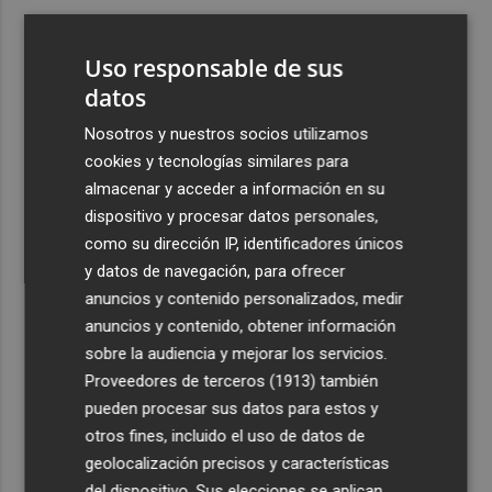
3
ViviFind, el buscador inmobiliario con IA surgido del
PCUMH, prepara sus primeras alianzas con el sector
Uso responsable de sus
4
datos
Castelló apuesta por convertir el eclipse en un referente
científico: recibirá a un gran equipo de expertos
Nosotros y nuestros socios utilizamos
5
El Villarreal anuncia a sus seis capitanes: Gerard
cookies y tecnologías similares para
Moreno, Foyth, Comesaña, Ayoze, Cardona y Logan
almacenar y acceder a información en su
Costa
dispositivo y procesar datos personales,
como su dirección IP, identificadores únicos
y datos de navegación, para ofrecer
anuncios y contenido personalizados, medir
anuncios y contenido, obtener información
sobre la audiencia y mejorar los servicios.
Recibe toda la actualidad de
Proveedores de terceros (1913)
también
Plaza Podcast en tu correo
pueden procesar sus datos para estos y
otros fines, incluido el uso de datos de
Quiero suscribirme
geolocalización precisos y características
del dispositivo. Sus elecciones se aplican