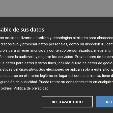
able de sus datos
os socios utilizamos cookies y tecnologías similares para almacena
dispositivo y procesar datos personales, como su dirección IP, iden
ción, para ofrecer anuncios y contenido personalizados, medir anun
n sobre la audiencia y mejorar los servicios.
Proveedores de tercer
s datos para estos y otros fines, incluido el uso de datos de geolo
rísticas del dispositivo. Sus elecciones se aplican solo a este sitio
 basarse en el interés legítimo en lugar del consentimiento; tiene 
guración de publicidad
. Puede retirar su consentimiento en cualqu
Recibe toda la actualidad de
cookies
.
Política de privacidad
Plaza Podcast en tu correo
RECHAZAR TODO
ACE