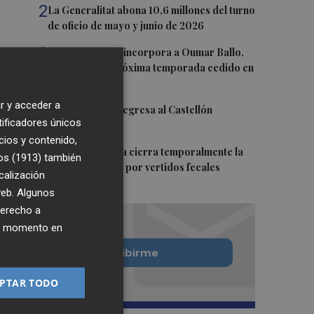
2
La Generalitat abona 10,6 millones del turno
de oficio de mayo y junio de 2026
3
Valencia Basket incorpora a Oumar Ballo,
que jugará la próxima temporada cedido en
Galatasaray
r y acceder a
4
David Cubillas regresa al Castellón
tificadores únicos
cios y contenido,
5
Teulada Moraira cierra temporalmente la
os (1913)
también
playa del Portet por vertidos fecales
calización
 web. Algunos
derecho a
ier momento en
Quiero suscribirme
PTAR TODO