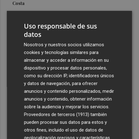
Costa
3
Más problemas en el lateral derecho: Monferrer sufre
una lesión muscular
Uso responsable de sus
4
datos
San Javier da viabilidad al nuevo contrato del transporte
urbano y a un hotel de cuatro estrellas en La Manga con
Nosotros y nuestros socios utilizamos
324 habitaciones
cookies y tecnologías similares para
5
Estos son los estrenos que abren la cartelera en agosto:
almacenar y acceder a información en su
de la comedia 'El último mono' a una nueva entrega de
dispositivo y procesar datos personales,
'La Patrulla Canina'
como su dirección IP, identificadores únicos
y datos de navegación, para ofrecer
anuncios y contenido personalizados, medir
anuncios y contenido, obtener información
sobre la audiencia y mejorar los servicios.
Proveedores de terceros (1913)
también
Recibe toda la actualidad de
pueden procesar sus datos para estos y
Plaza Podcast en tu correo
otros fines, incluido el uso de datos de
geolocalización precisos y características
Quiero suscribirme