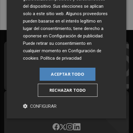
del dispositivo. Sus elecciones se aplican
solo a este sitio web. Algunos proveedores
pueden basarse en el interés legítimo en
lugar del consentimiento; tiene derecho a
oponerse en
Configuración de publicidad
.
Puede retirar su consentimiento en
cualquier momento en
Configuración de
Suscríbete al Boletín
cookies
.
Política de privacidad
Todos los días a primera hora en tu email
ACEPTAR TODO
¡Quiero suscribirme!
RECHAZAR TODO
Síguenos en redes
CONFIGURAR
Plaza Podcast, desde cualquier medio