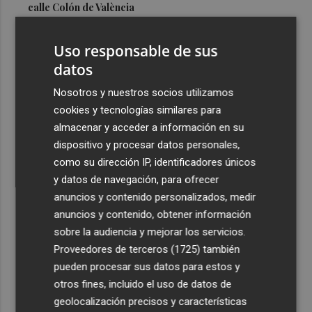
calle Colón de València
3
El Hospital del Vinalopó se consolida como referente en
Uso responsable de sus
la atención al nacimiento
datos
4
El proyecto 'Gramola' evalúa estrategias sostenibles
para reducir las alteraciones internas de la granada
Nosotros y nuestros socios utilizamos
mollar de Elche
cookies y tecnologías similares para
almacenar y acceder a información en su
5
El talento murciano conquista Cimeria: Dagnino ilustra
dispositivo y procesar datos personales,
'Aguas peligrosas' de Conan el Bárbaro
como su dirección IP, identificadores únicos
y datos de navegación, para ofrecer
anuncios y contenido personalizados, medir
anuncios y contenido, obtener información
sobre la audiencia y mejorar los servicios.
Recibe toda la actualidad de
Proveedores de terceros (1725)
también
Plaza Podcast en tu correo
pueden procesar sus datos para estos y
otros fines, incluido el uso de datos de
Quiero suscribirme
geolocalización precisos y características