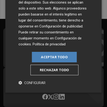
del dispositivo. Sus elecciones se aplican
solo a este sitio web. Algunos proveedores
pueden basarse en el interés legítimo en
lugar del consentimiento; tiene derecho a
oponerse en
Configuración de publicidad
.
Puede retirar su consentimiento en
Suscríbete al Boletín
cualquier momento en
Configuración de
cookies
.
Política de privacidad
Todos los días a primera hora en tu email
¡Quiero suscribirme!
ACEPTAR TODO
RECHAZAR TODO
Síguenos en redes
CONFIGURAR
Plaza Podcast, desde cualquier medio