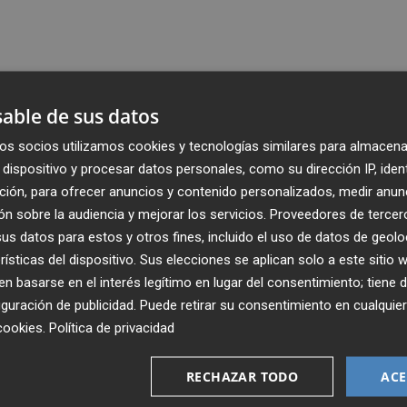
able de sus datos
os socios utilizamos cookies y tecnologías similares para almacena
dispositivo y procesar datos personales, como su dirección IP, iden
ción, para ofrecer anuncios y contenido personalizados, medir anun
n sobre la audiencia y mejorar los servicios.
Proveedores de tercer
s datos para estos y otros fines, incluido el uso de datos de geolo
rísticas del dispositivo. Sus elecciones se aplican solo a este sitio
 basarse en el interés legítimo en lugar del consentimiento; tiene 
guración de publicidad
. Puede retirar su consentimiento en cualqu
Recibe toda la actualidad de
cookies
.
Política de privacidad
Plaza Podcast en tu correo
RECHAZAR TODO
ACE