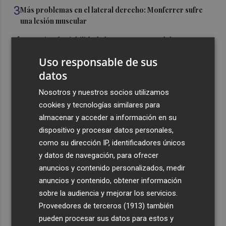
3
Más problemas en el lateral derecho: Monferrer sufre
una lesión muscular
4
San Javier da viabilidad al nuevo contrato del transporte
urbano y a un hotel de cuatro estrellas en La Manga con
Uso responsable de sus
324 habitaciones
datos
5
Estos son los estrenos que abren la cartelera en agosto:
Nosotros y nuestros socios utilizamos
de la comedia 'El último mono' a una nueva entrega de
'La Patrulla Canina'
cookies y tecnologías similares para
almacenar y acceder a información en su
dispositivo y procesar datos personales,
como su dirección IP, identificadores únicos
y datos de navegación, para ofrecer
anuncios y contenido personalizados, medir
Recibe toda la actualidad de
anuncios y contenido, obtener información
Plaza Podcast en tu correo
sobre la audiencia y mejorar los servicios.
Proveedores de terceros (1913)
también
Quiero suscribirme
pueden procesar sus datos para estos y