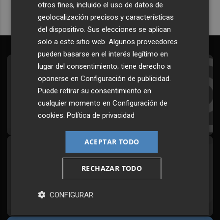
otros fines, incluido el uso de datos de
geolocalización precisos y características
del dispositivo. Sus elecciones se aplican
solo a este sitio web. Algunos proveedores
pueden basarse en el interés legítimo en
lugar del consentimiento; tiene derecho a
Suscríbete al Boletín
oponerse en
Configuración de publicidad
.
Todos los días a primera hora en tu email
Puede retirar su consentimiento en
cualquier momento en
Configuración de
¡Quiero suscribirme!
cookies
.
Política de privacidad
ACEPTAR TODO
Síguenos en redes
RECHAZAR TODO
Plaza Podcast, desde cualquier medio
CONFIGURAR