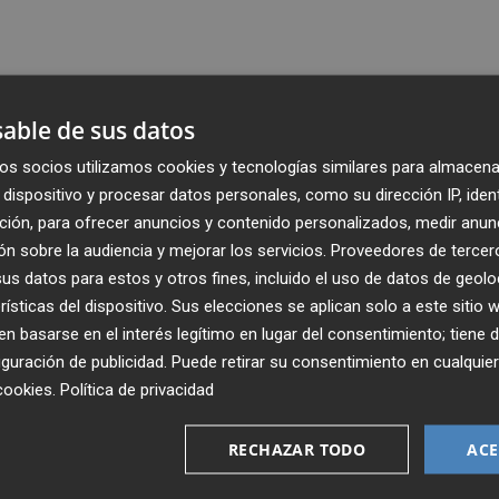
able de sus datos
os socios utilizamos cookies y tecnologías similares para almacena
dispositivo y procesar datos personales, como su dirección IP, iden
ción, para ofrecer anuncios y contenido personalizados, medir anun
n sobre la audiencia y mejorar los servicios.
Proveedores de tercer
s datos para estos y otros fines, incluido el uso de datos de geolo
rísticas del dispositivo. Sus elecciones se aplican solo a este sitio
 basarse en el interés legítimo en lugar del consentimiento; tiene 
guración de publicidad
. Puede retirar su consentimiento en cualqu
Recibe toda la actualidad de
cookies
.
Política de privacidad
Plaza Podcast en tu correo
RECHAZAR TODO
ACE