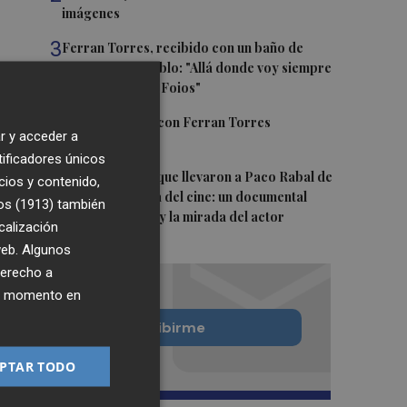
imágenes
3
Ferran Torres, recibido con un baño de
masas en su pueblo: "Allá donde voy siempre
digo que soy de Foios"
4
Foios se vuelca con Ferran Torres
r y acceder a
tificadores únicos
5
Las '200 vidas' que llevaron a Paco Rabal de
cios y contenido,
Águilas a la cima del cine: un documental
os (1913)
también
recupera la voz y la mirada del actor
calización
 web. Algunos
derecho a
ier momento en
Quiero suscribirme
PTAR TODO