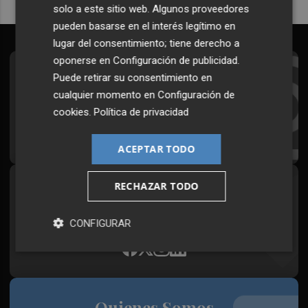
solo a este sitio web. Algunos proveedores
pueden basarse en el interés legítimo en
lugar del consentimiento; tiene derecho a
oponerse en
Configuración de publicidad
.
Suscríbete al Boletín
Puede retirar su consentimiento en
cualquier momento en
Configuración de
Todos los días a primera hora en tu email
cookies
.
Política de privacidad
¡Quiero suscribirme!
ACEPTAR TODO
RECHAZAR TODO
Síguenos en redes
Plaza Podcast, desde cualquier medio
CONFIGURAR
Quienes Somos