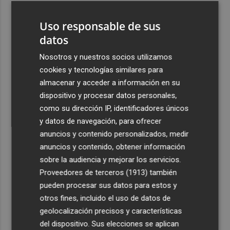
3
El homenaje a Ferran Torres en Foios, en imágenes
Uso responsable de sus
datos
4
Ferran Torres, recibido con un baño de masas en su
pueblo: "Allá donde voy siempre digo que soy de Foios"
Nosotros y nuestros socios utilizamos
cookies y tecnologías similares para
5
Foios se vuelca con Ferran Torres
almacenar y acceder a información en su
dispositivo y procesar datos personales,
como su dirección IP, identificadores únicos
y datos de navegación, para ofrecer
anuncios y contenido personalizados, medir
anuncios y contenido, obtener información
Recibe toda la actualidad de
sobre la audiencia y mejorar los servicios.
Proveedores de terceros (1913)
también
Plaza Podcast en tu correo
pueden procesar sus datos para estos y
Quiero suscribirme
otros fines, incluido el uso de datos de
geolocalización precisos y características
del dispositivo. Sus elecciones se aplican