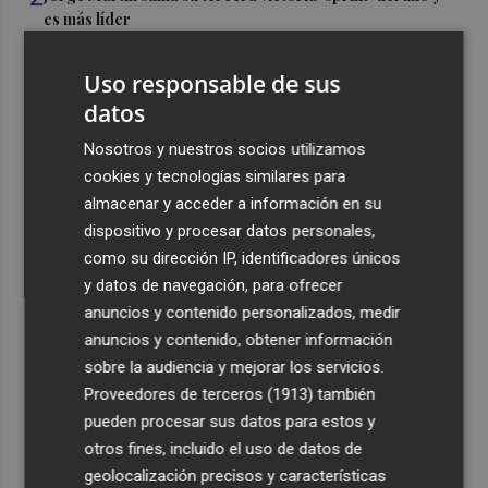
es más líder
3
España amplía a siete aeropuertos, entre ellos Alicante-
Uso responsable de sus
Elche y Manises, los controles aleatorios a viajeros de
datos
Italia
4
Nosotros y nuestros socios utilizamos
La Biblioteca Valenciana conmemora el 750 aniversario
del legado de Jaume I
cookies y tecnologías similares para
almacenar y acceder a información en su
5
Una gran cadena humana de cariño y reivindicación se
dispositivo y procesar datos personales,
vuelve a abrazar en las playas por el Mar Menor
como su dirección IP, identificadores únicos
y datos de navegación, para ofrecer
anuncios y contenido personalizados, medir
anuncios y contenido, obtener información
sobre la audiencia y mejorar los servicios.
Recibe toda la actualidad de
Proveedores de terceros (1913)
también
pueden procesar sus datos para estos y
Plaza Podcast en tu correo
otros fines, incluido el uso de datos de
Quiero suscribirme
geolocalización precisos y características