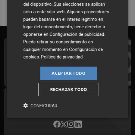
del dispositivo. Sus elecciones se aplican
solo a este sitio web. Algunos proveedores
pueden basarse en el interés legítimo en
lugar del consentimiento; tiene derecho a
oponerse en
Configuración de publicidad
.
Puede retirar su consentimiento en
Suscríbete al Boletín
cualquier momento en
Configuración de
cookies
.
Política de privacidad
Todos los días a primera hora en tu email
ACEPTAR TODO
¡Quiero suscribirme!
RECHAZAR TODO
Síguenos en redes
CONFIGURAR
Plaza Podcast, desde cualquier medio