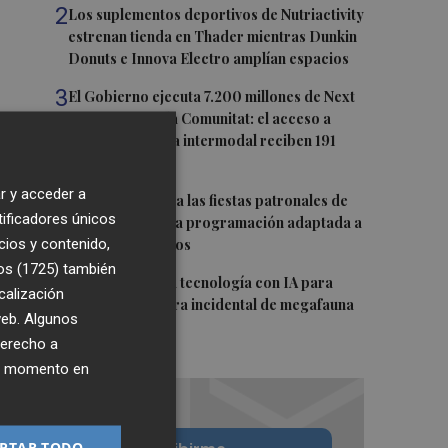
2
Los suplementos deportivos de Nutriactivity
estrenan tienda en Thader mientras Dunkin
Donuts e Innova Electro amplían espacios
3
El Gobierno ejecuta 7.200 millones de Next
Generation en la Comunitat: el acceso a
PortCastelló y la intermodal reciben 191
millones
r y acceder a
4
Moncofa disfruta las fiestas patronales de
tificadores únicos
Sant Roc con una programación adaptada a
cios y contenido,
todos los públicos
os (1725)
también
5
Desarrollan una tecnología con IA para
calización
mitigar la captura incidental de megafauna
 web. Algunos
marina
derecho a
ier momento en
PTAR TODO