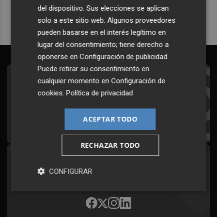
del dispositivo. Sus elecciones se aplican
solo a este sitio web. Algunos proveedores
pueden basarse en el interés legítimo en
lugar del consentimiento; tiene derecho a
oponerse en
Configuración de publicidad
.
Puede retirar su consentimiento en
cualquier momento en
Configuración de
Suscríbete al Boletín
cookies
.
Política de privacidad
Todos los días a primera hora en tu email
ACEPTAR TODO
¡Quiero suscribirme!
RECHAZAR TODO
Síguenos en redes
CONFIGURAR
Plaza Podcast, desde cualquier medio