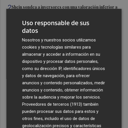
2
Shein sondea a inversores con una valoración inferior a
30.000 millones de dólares para su OPV, según FT
Uso responsable de sus
3
Florentino Pérez refuerza su posición como principal
datos
accionista de ACS y eleva su participación al 15%
Nosotros y nuestros socios utilizamos
4
La Femp se coordina con los gobiernos locales para el
cookies y tecnologías similares para
eclipse solar del 12 de agosto
almacenar y acceder a información en su
5
El incendio del Cerro Maestre de Jumilla activa el Plan
dispositivo y procesar datos personales,
Infomur en situación 1
como su dirección IP, identificadores únicos
y datos de navegación, para ofrecer
anuncios y contenido personalizados, medir
anuncios y contenido, obtener información
sobre la audiencia y mejorar los servicios.
Recibe toda la actualidad de
Proveedores de terceros (1913)
también
pueden procesar sus datos para estos y
Plaza Podcast en tu correo
otros fines, incluido el uso de datos de
Quiero suscribirme
geolocalización precisos y características