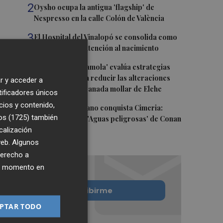
2
Oysho ocupa la antigua 'flagship' de
Nespresso en la calle Colón de València
3
El Hospital del Vinalopó se consolida como
referente en la atención al nacimiento
4
El proyecto 'Gramola' evalúa estrategias
sostenibles para reducir las alteraciones
r y acceder a
internas de la granada mollar de Elche
tificadores únicos
cios y contenido,
5
El talento murciano conquista Cimeria:
os (1725)
también
Dagnino ilustra 'Aguas peligrosas' de Conan
calización
el Bárbaro
 web. Algunos
derecho a
ier momento en
Quiero suscribirme
PTAR TODO