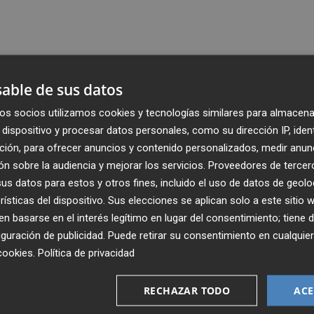
able de sus datos
os socios utilizamos cookies y tecnologías similares para almacena
dispositivo y procesar datos personales, como su dirección IP, iden
ción, para ofrecer anuncios y contenido personalizados, medir anun
n sobre la audiencia y mejorar los servicios.
Proveedores de tercer
s datos para estos y otros fines, incluido el uso de datos de geolo
rísticas del dispositivo. Sus elecciones se aplican solo a este sitio
 basarse en el interés legítimo en lugar del consentimiento; tiene 
guración de publicidad
. Puede retirar su consentimiento en cualqu
Recibe toda la actualidad de
cookies
.
Política de privacidad
Plaza Podcast en tu correo
RECHAZAR TODO
ACE