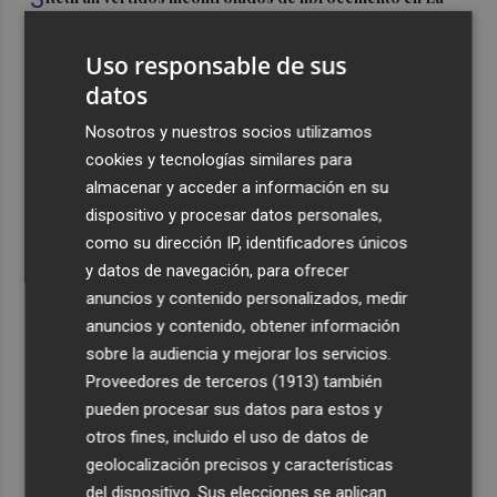
Aljorra, La Palma, Los Belones, Torreciega, El Palmero,
Los Chorrillos y La Aparecida
Uso responsable de sus
4
El eclipse del 12 de agosto será "un espectáculo visual" y
datos
permitirá ver las perseidas "de día"
Nosotros y nuestros socios utilizamos
5
Marián Cano: "No permitiremos ligar los apartamentos
cookies y tecnologías similares para
turísticos a un problema de vivienda que el Gobierno no
almacenar y acceder a información en su
afronta"
dispositivo y procesar datos personales,
como su dirección IP, identificadores únicos
y datos de navegación, para ofrecer
anuncios y contenido personalizados, medir
anuncios y contenido, obtener información
sobre la audiencia y mejorar los servicios.
Recibe toda la actualidad de
Proveedores de terceros (1913)
también
Plaza Podcast en tu correo
pueden procesar sus datos para estos y
otros fines, incluido el uso de datos de
Quiero suscribirme
geolocalización precisos y características
del dispositivo. Sus elecciones se aplican