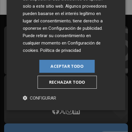
solo a este sitio web. Algunos proveedores
pueden basarse en el interés legítimo en
lugar del consentimiento; tiene derecho a
oponerse en
Configuración de publicidad
.
Puede retirar su consentimiento en
Suscríbete al Boletín
cualquier momento en
Configuración de
Todos los días a primera hora en tu email
cookies
.
Política de privacidad
¡Quiero suscribirme!
ACEPTAR TODO
RECHAZAR TODO
Síguenos en redes
Plaza Podcast, desde cualquier medio
CONFIGURAR