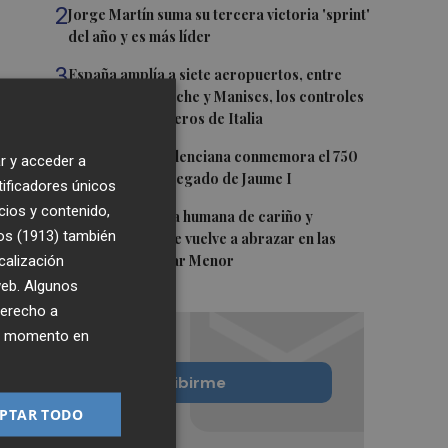
2
Jorge Martín suma su tercera victoria 'sprint'
del año y es más líder
3
España amplía a siete aeropuertos, entre
ellos Alicante-Elche y Manises, los controles
aleatorios a viajeros de Italia
4
La Biblioteca Valenciana conmemora el 750
r y acceder a
aniversario del legado de Jaume I
tificadores únicos
cios y contenido,
5
Una gran cadena humana de cariño y
os (1913)
también
reivindicación se vuelve a abrazar en las
calización
playas por el Mar Menor
 web. Algunos
derecho a
ier momento en
Quiero suscribirme
PTAR TODO