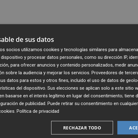
able de sus datos
os socios utilizamos cookies y tecnologías similares para almacena
dispositivo y procesar datos personales, como su dirección IP, iden
ción, para ofrecer anuncios y contenido personalizados, medir anun
n sobre la audiencia y mejorar los servicios.
Proveedores de tercer
s datos para estos y otros fines, incluido el uso de datos de geolo
rísticas del dispositivo. Sus elecciones se aplican solo a este sitio
 basarse en el interés legítimo en lugar del consentimiento; tiene 
guración de publicidad
. Puede retirar su consentimiento en cualqu
Recibe toda la actualidad de
cookies
.
Política de privacidad
Plaza Podcast en tu correo
RECHAZAR TODO
ACE