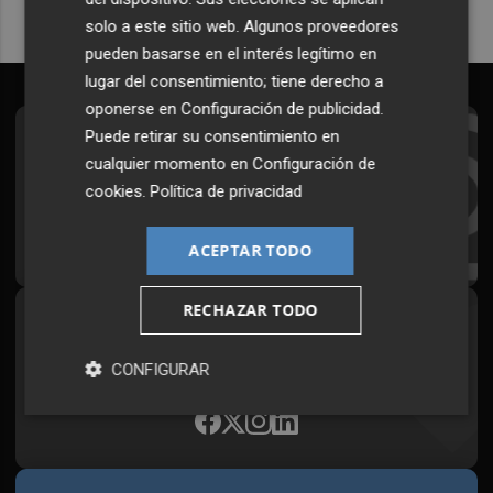
solo a este sitio web. Algunos proveedores
pueden basarse en el interés legítimo en
lugar del consentimiento; tiene derecho a
oponerse en
Configuración de publicidad
.
Puede retirar su consentimiento en
Suscríbete al Boletín
cualquier momento en
Configuración de
Todos los días a primera hora en tu email
cookies
.
Política de privacidad
¡Quiero suscribirme!
ACEPTAR TODO
RECHAZAR TODO
Síguenos en redes
Plaza Podcast, desde cualquier medio
CONFIGURAR