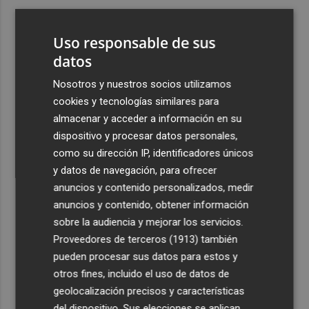
3
Ferran Torres, recibido con un baño de masas en su
pueblo: "Allá donde voy siempre digo que soy de Foios"
Uso responsable de sus
4
datos
Foios se vuelca con Ferran Torres
Nosotros y nuestros socios utilizamos
5
Las '200 vidas' que llevaron a Paco Rabal de Águilas a la
cookies y tecnologías similares para
cima del cine: un documental recupera la voz y la mirada
almacenar y acceder a información en su
del actor
dispositivo y procesar datos personales,
como su dirección IP, identificadores únicos
y datos de navegación, para ofrecer
anuncios y contenido personalizados, medir
anuncios y contenido, obtener información
sobre la audiencia y mejorar los servicios.
Recibe toda la actualidad de
Proveedores de terceros (1913)
también
Plaza Podcast en tu correo
pueden procesar sus datos para estos y
otros fines, incluido el uso de datos de
Quiero suscribirme
geolocalización precisos y características
del dispositivo. Sus elecciones se aplican