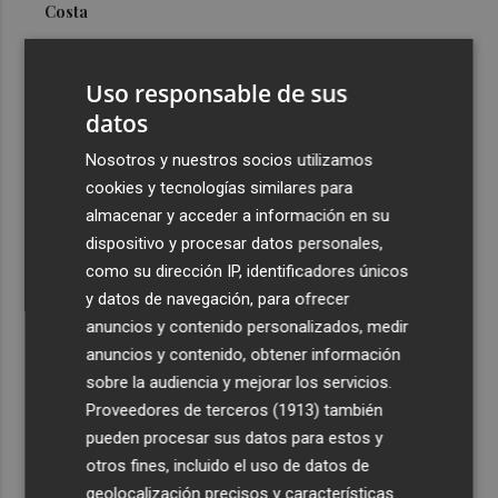
Costa
3
Más problemas en el lateral derecho: Monferrer sufre
una lesión muscular
Uso responsable de sus
4
datos
San Javier da viabilidad al nuevo contrato del transporte
urbano y a un hotel de cuatro estrellas en La Manga con
Nosotros y nuestros socios utilizamos
324 habitaciones
cookies y tecnologías similares para
5
Estos son los estrenos que abren la cartelera en agosto:
almacenar y acceder a información en su
de la comedia 'El último mono' a una nueva entrega de
dispositivo y procesar datos personales,
'La Patrulla Canina'
como su dirección IP, identificadores únicos
y datos de navegación, para ofrecer
anuncios y contenido personalizados, medir
anuncios y contenido, obtener información
sobre la audiencia y mejorar los servicios.
Proveedores de terceros (1913)
también
Recibe toda la actualidad de
pueden procesar sus datos para estos y
Plaza Podcast en tu correo
otros fines, incluido el uso de datos de
geolocalización precisos y características
Quiero suscribirme