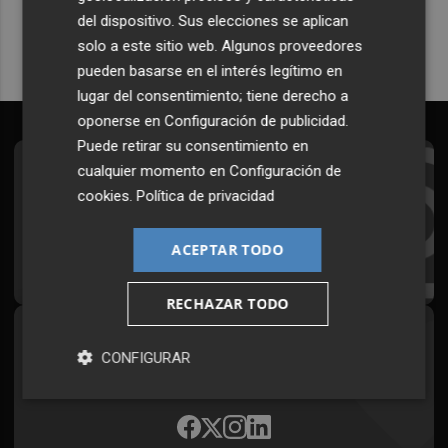
del dispositivo. Sus elecciones se aplican
solo a este sitio web. Algunos proveedores
pueden basarse en el interés legítimo en
lugar del consentimiento; tiene derecho a
oponerse en
Configuración de publicidad
.
Puede retirar su consentimiento en
cualquier momento en
Configuración de
Suscríbete al Boletín
cookies
.
Política de privacidad
Todos los días a primera hora en tu email
ACEPTAR TODO
¡Quiero suscribirme!
RECHAZAR TODO
Síguenos en redes
CONFIGURAR
Plaza Podcast, desde cualquier medio