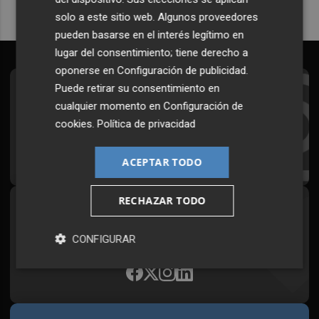
solo a este sitio web. Algunos proveedores
pueden basarse en el interés legítimo en
lugar del consentimiento; tiene derecho a
oponerse en
Configuración de publicidad
.
Puede retirar su consentimiento en
Suscríbete al Boletín
cualquier momento en
Configuración de
Todos los días a primera hora en tu email
cookies
.
Política de privacidad
¡Quiero suscribirme!
ACEPTAR TODO
RECHAZAR TODO
Síguenos en redes
Plaza Podcast, desde cualquier medio
CONFIGURAR