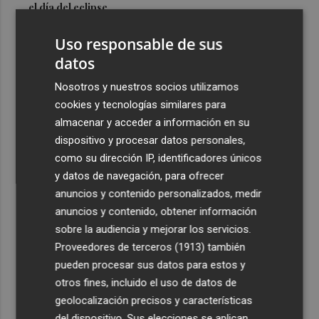
el día del eclipse
3
Company: “Estamos comenzando a ver el equipo que
Uso responsable de sus
queremos ver en la Liga”
datos
4
Ocho helicópteros, un avión y más de 100 brigadas se
Nosotros y nuestros socios utilizamos
movilizan en Moratalla por un incendio forestal
cookies y tecnologías similares para
5
Jorge Martín suma su tercera victoria 'sprint' del año y
almacenar y acceder a información en su
es más líder
dispositivo y procesar datos personales,
como su dirección IP, identificadores únicos
y datos de navegación, para ofrecer
anuncios y contenido personalizados, medir
anuncios y contenido, obtener información
sobre la audiencia y mejorar los servicios.
Recibe toda la actualidad de
Proveedores de terceros (1913)
también
Plaza Podcast en tu correo
pueden procesar sus datos para estos y
otros fines, incluido el uso de datos de
Quiero suscribirme
geolocalización precisos y características
del dispositivo. Sus elecciones se aplican