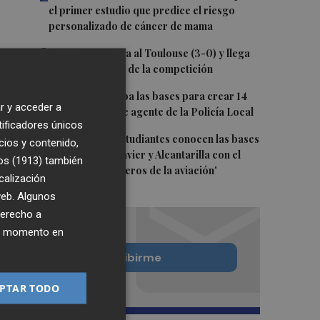
el primer estudio que predice el riesgo
personalizado de cáncer de mama
3
El Elche CF golea al Toulouse (3-0) y llega
lanzado al inicio de la competición
4
Burriana aprueba las bases para crear 14
r y acceder a
nuevas plazas de agente de la Policía Local
tificadores únicos
5
Más de 1.800 estudiantes conocen las bases
cios y contenido,
aéreas de San Javier y Alcantarilla con el
os (1913)
también
programa 'Pioneros de la aviación'
calización
 web. Algunos
derecho a
ier momento en
Quiero suscribirme
PTAR TODO