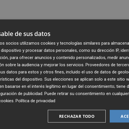
able de sus datos
os socios utilizamos cookies y tecnologías similares para almacena
dispositivo y procesar datos personales, como su dirección IP, iden
ción, para ofrecer anuncios y contenido personalizados, medir anun
n sobre la audiencia y mejorar los servicios.
Proveedores de tercer
s datos para estos y otros fines, incluido el uso de datos de geolo
rísticas del dispositivo. Sus elecciones se aplican solo a este sitio
 basarse en el interés legítimo en lugar del consentimiento; tiene 
guración de publicidad
. Puede retirar su consentimiento en cualqu
Recibe toda la actualidad de
cookies
.
Política de privacidad
Plaza Podcast en tu correo
RECHAZAR TODO
ACE