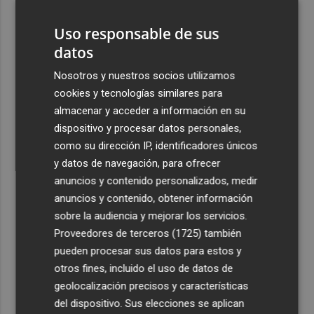
3
Abanilla se alía con Mempleo para facilitar la movilidad
de personas mayores y dependientes
Uso responsable de sus
datos
4
Ceuta señala que al Gobierno le "consta" el llamamiento
por redes a una nueva entrada masiva el 15 de agosto
Nosotros y nuestros socios utilizamos
cookies y tecnologías similares para
5
El futuro centro para mayores del barrio de Sant Antoni
almacenar y acceder a información en su
ofrecerá 100 plazas y una "programación activa"
dispositivo y procesar datos personales,
como su dirección IP, identificadores únicos
y datos de navegación, para ofrecer
anuncios y contenido personalizados, medir
anuncios y contenido, obtener información
Recibe toda la actualidad de
sobre la audiencia y mejorar los servicios.
Plaza Podcast en tu correo
Proveedores de terceros (1725)
también
pueden procesar sus datos para estos y
Quiero suscribirme
otros fines, incluido el uso de datos de
geolocalización precisos y características
del dispositivo. Sus elecciones se aplican