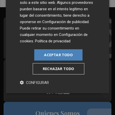
solo a este sitio web. Algunos proveedores
pueden basarse en el interés legítimo en
lugar del consentimiento; tiene derecho a
oponerse en
Configuración de publicidad
.
Suscríbete al Boletín
Puede retirar su consentimiento en
cualquier momento en
Configuración de
Todos los días a primera hora en tu email
cookies
.
Política de privacidad
¡Quiero suscribirme!
ACEPTAR TODO
RECHAZAR TODO
Síguenos en redes
Plaza Podcast, desde cualquier medio
CONFIGURAR
Quienes Somos