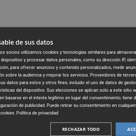
able de sus datos
os socios utilizamos cookies y tecnologías similares para almacena
dispositivo y procesar datos personales, como su dirección IP, iden
ción, para ofrecer anuncios y contenido personalizados, medir anun
n sobre la audiencia y mejorar los servicios.
Proveedores de tercer
s datos para estos y otros fines, incluido el uso de datos de geolo
rísticas del dispositivo. Sus elecciones se aplican solo a este sitio
 basarse en el interés legítimo en lugar del consentimiento; tiene 
guración de publicidad
. Puede retirar su consentimiento en cualqu
cookies
.
Política de privacidad
Recibe toda la actualidad de
Plaza Podcast en tu correo
RECHAZAR TODO
ACE