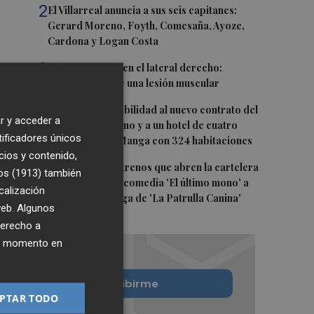
2
El Villarreal anuncia a sus seis capitanes:
Gerard Moreno, Foyth, Comesaña, Ayoze,
Cardona y Logan Costa
3
Más problemas en el lateral derecho:
Monferrer sufre una lesión muscular
4
San Javier da viabilidad al nuevo contrato del
r y acceder a
transporte urbano y a un hotel de cuatro
tificadores únicos
estrellas en La Manga con 324 habitaciones
cios y contenido,
5
Estos son los estrenos que abren la cartelera
os (1913)
también
en agosto: de la comedia 'El último mono' a
calización
una nueva entrega de 'La Patrulla Canina'
 web. Algunos
derecho a
ier momento en
Quiero suscribirme
PTAR TODO