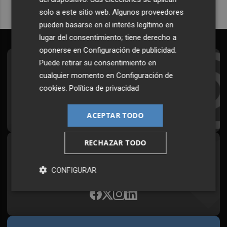
solo a este sitio web. Algunos proveedores
pueden basarse en el interés legítimo en
lugar del consentimiento; tiene derecho a
oponerse en
Configuración de publicidad
.
Puede retirar su consentimiento en
Suscríbete al Boletín
cualquier momento en
Configuración de
Todos los días a primera hora en tu email
cookies
.
Política de privacidad
¡Quiero suscribirme!
ACEPTAR TODO
RECHAZAR TODO
Síguenos en redes
Plaza Podcast, desde cualquier medio
CONFIGURAR