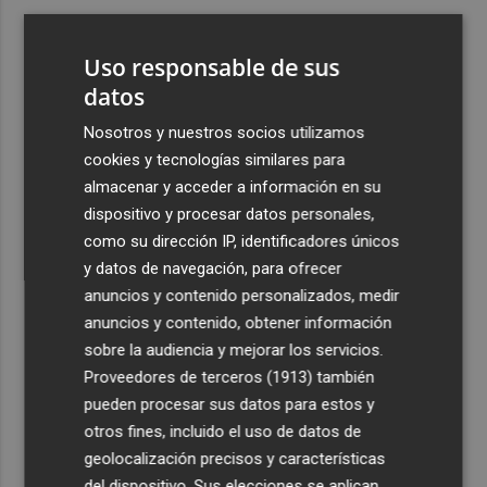
3
Ferran Torres, recibido con un baño de masas en su
pueblo: "Allá donde voy siempre digo que soy de Foios"
Uso responsable de sus
4
datos
Foios se vuelca con Ferran Torres
Nosotros y nuestros socios utilizamos
5
La serie murciana protagonizada por un conejo de
cookies y tecnologías similares para
peluche malhablado y gamberro que triunfa en las
almacenar y acceder a información en su
redes: así es 'Yván y Lolo'
dispositivo y procesar datos personales,
como su dirección IP, identificadores únicos
y datos de navegación, para ofrecer
anuncios y contenido personalizados, medir
anuncios y contenido, obtener información
sobre la audiencia y mejorar los servicios.
Recibe toda la actualidad de
Proveedores de terceros (1913)
también
Plaza Podcast en tu correo
pueden procesar sus datos para estos y
otros fines, incluido el uso de datos de
Quiero suscribirme
geolocalización precisos y características
del dispositivo. Sus elecciones se aplican