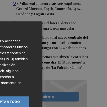
2
El Villarreal anuncia a sus seis capitanes:
Gerard Moreno, Foyth, Comesaña, Ayoze,
Cardona y Logan Costa
3
Más problemas en el lateral derecho:
Monferrer sufre una lesión muscular
4
San Javier da viabilidad al nuevo contrato del
r y acceder a
transporte urbano y a un hotel de cuatro
tificadores únicos
estrellas en La Manga con 324 habitaciones
cios y contenido,
5
Estos son los estrenos que abren la cartelera
os (1913)
también
en agosto: de la comedia 'El último mono' a
calización
una nueva entrega de 'La Patrulla Canina'
 web. Algunos
derecho a
ier momento en
Quiero suscribirme
PTAR TODO