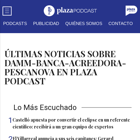
PODCASTS
PUBLICIDAD
QUIÉNES SOMOS
CONTACTO
ÚLTIMAS NOTICIAS SOBRE
DAMM-BANCA-ACREEDORA-
PESCANOVA EN PLAZA
PODCAST
Lo Más Escuchado
1
Castelló apuesta por convertir el eclipse en un referente
científico: recibirá a un gran equipo de expertos
2
El Villarreal anuncia a sus seis capitanes: Gerard