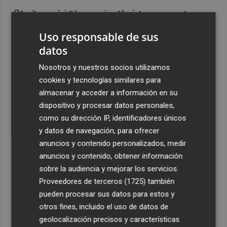
3
Ignite reunirá 35 ponencias, 15 pósteres y expertos
internacionales para analizar el futuro de la industria
Uso responsable de sus
cerámica
datos
4
La Playa del Espejo de Los Alcázares mejora su
accesibilidad tras la renovación de sus infraestructuras
Nosotros y nuestros socios utilizamos
y equipamientos
cookies y tecnologías similares para
almacenar y acceder a información en su
5
La playa del Postiguet de Alicante renueva la máxima
dispositivo y procesar datos personales,
certificación de calidad turística
como su dirección IP, identificadores únicos
y datos de navegación, para ofrecer
anuncios y contenido personalizados, medir
anuncios y contenido, obtener información
sobre la audiencia y mejorar los servicios.
Recibe toda la actualidad de
Proveedores de terceros (1725)
también
Plaza Podcast en tu correo
pueden procesar sus datos para estos y
otros fines, incluido el uso de datos de
Quiero suscribirme
geolocalización precisos y características