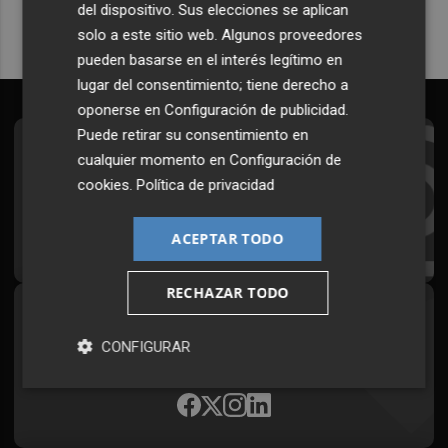
del dispositivo. Sus elecciones se aplican
solo a este sitio web. Algunos proveedores
pueden basarse en el interés legítimo en
lugar del consentimiento; tiene derecho a
oponerse en
Configuración de publicidad
.
Puede retirar su consentimiento en
Suscríbete al Boletín
cualquier momento en
Configuración de
cookies
.
Política de privacidad
Todos los días a primera hora en tu email
¡Quiero suscribirme!
ACEPTAR TODO
RECHAZAR TODO
Síguenos en redes
CONFIGURAR
Plaza Podcast, desde cualquier medio