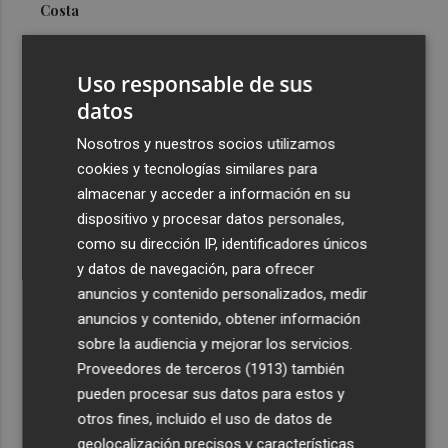
Costa
3
Más problemas en el lateral derecho: Monferrer sufre
una lesión muscular
Uso responsable de sus
4
datos
San Javier da viabilidad al nuevo contrato del transporte
urbano y a un hotel de cuatro estrellas en La Manga con
Nosotros y nuestros socios utilizamos
324 habitaciones
cookies y tecnologías similares para
5
Estos son los estrenos que abren la cartelera en agosto:
almacenar y acceder a información en su
de la comedia 'El último mono' a una nueva entrega de
dispositivo y procesar datos personales,
'La Patrulla Canina'
como su dirección IP, identificadores únicos
y datos de navegación, para ofrecer
anuncios y contenido personalizados, medir
anuncios y contenido, obtener información
sobre la audiencia y mejorar los servicios.
Proveedores de terceros (1913)
también
Recibe toda la actualidad de
pueden procesar sus datos para estos y
Plaza Podcast en tu correo
otros fines, incluido el uso de datos de
geolocalización precisos y características
Quiero suscribirme