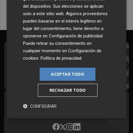
del dispositivo. Sus elecciones se aplican
solo a este sitio web. Algunos proveedores
pueden basarse en el interés legítimo en
lugar del consentimiento; tiene derecho a
oponerse en
Configuración de publicidad
.
Puede retirar su consentimiento en
cualquier momento en
Configuración de
Suscríbete al Boletín
cookies
.
Política de privacidad
Todos los días a primera hora en tu email
ACEPTAR TODO
¡Quiero suscribirme!
RECHAZAR TODO
Síguenos en redes
CONFIGURAR
Plaza Podcast, desde cualquier medio