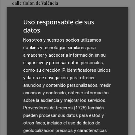
calle Colón de València
3
El Hospital del Vinalopó se consolida como referente en
Uso responsable de sus
la atención al nacimiento
datos
4
El proyecto 'Gramola' evalúa estrategias sostenibles
para reducir las alteraciones internas de la granada
Nosotros y nuestros socios utilizamos
mollar de Elche
cookies y tecnologías similares para
almacenar y acceder a información en su
5
El talento murciano conquista Cimeria: Dagnino ilustra
dispositivo y procesar datos personales,
'Aguas peligrosas' de Conan el Bárbaro
como su dirección IP, identificadores únicos
y datos de navegación, para ofrecer
anuncios y contenido personalizados, medir
anuncios y contenido, obtener información
sobre la audiencia y mejorar los servicios.
Recibe toda la actualidad de
Proveedores de terceros (1725)
también
Plaza Podcast en tu correo
pueden procesar sus datos para estos y
otros fines, incluido el uso de datos de
Quiero suscribirme
geolocalización precisos y características