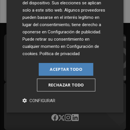
del dispositivo. Sus elecciones se aplican
solo a este sitio web. Algunos proveedores
pueden basarse en el interés legítimo en
lugar del consentimiento; tiene derecho a
oponerse en
Configuración de publicidad
.
Puede retirar su consentimiento en
Suscríbete al Boletín
cualquier momento en
Configuración de
cookies
.
Política de privacidad
Todos los días a primera hora en tu email
¡Quiero suscribirme!
ACEPTAR TODO
RECHAZAR TODO
Síguenos en redes
CONFIGURAR
Plaza Podcast, desde cualquier medio