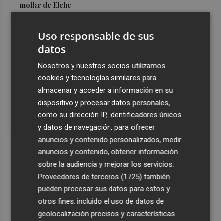
mollar de Elche
3
María Escarmiento se suma a El Kanka en el cartel del
Uso responsable de sus
festival Epicentro de Mula
datos
4
UPCT Makers culmina con éxito un catamarán para
monitorizar el Mar Menor y ya prepara un dron
Nosotros y nuestros socios utilizamos
submarino autónomo
cookies y tecnologías similares para
almacenar y acceder a información en su
5
Una batea clochinera se hunde y otra sufre daños en un
dispositivo y procesar datos personales,
incidente con un buque en el puerto de Valencia
como su dirección IP, identificadores únicos
y datos de navegación, para ofrecer
anuncios y contenido personalizados, medir
anuncios y contenido, obtener información
sobre la audiencia y mejorar los servicios.
Recibe toda la actualidad de
Proveedores de terceros (1725)
también
Plaza Podcast en tu correo
pueden procesar sus datos para estos y
otros fines, incluido el uso de datos de
Quiero suscribirme
geolocalización precisos y características