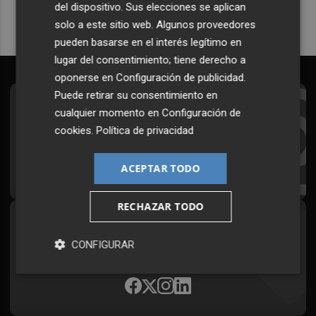
del dispositivo. Sus elecciones se aplican
solo a este sitio web. Algunos proveedores
pueden basarse en el interés legítimo en
lugar del consentimiento; tiene derecho a
oponerse en
Configuración de publicidad
.
Puede retirar su consentimiento en
Suscríbete al Boletín
cualquier momento en
Configuración de
cookies
.
Política de privacidad
Todos los días a primera hora en tu email
¡Quiero suscribirme!
ACEPTAR TODO
RECHAZAR TODO
Síguenos en redes
CONFIGURAR
Plaza Podcast, desde cualquier medio