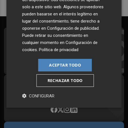
solo a este sitio web. Algunos proveedores
pueden basarse en el interés legítimo en
lugar del consentimiento; tiene derecho a
oponerse en
Configuración de publicidad
.
Puede retirar su consentimiento en
Suscríbete al Boletín
cualquier momento en
Configuración de
Todos los días a primera hora en tu email
cookies
.
Política de privacidad
¡Quiero suscribirme!
ACEPTAR TODO
RECHAZAR TODO
Síguenos en redes
Plaza Podcast, desde cualquier medio
CONFIGURAR