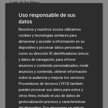
Cante de las Minas
3
El Castell de l'Olla de Altea 2026, en imágenes
Uso responsable de sus
datos
4
El Villarreal pone el broche de oro a la pretemporada
Nosotros y nuestros socios utilizamos
con una victoria contra el Galatasaray
cookies y tecnologías similares para
5
Kiat Lim preside por primera vez un partido en Mestalla
almacenar y acceder a información en su
dispositivo y procesar datos personales,
como su dirección IP, identificadores únicos
y datos de navegación, para ofrecer
anuncios y contenido personalizados, medir
anuncios y contenido, obtener información
sobre la audiencia y mejorar los servicios.
Recibe toda la actualidad de
Proveedores de terceros (1913)
también
Plaza Podcast en tu correo
pueden procesar sus datos para estos y
otros fines, incluido el uso de datos de
Quiero suscribirme
geolocalización precisos y características
del dispositivo. Sus elecciones se aplican