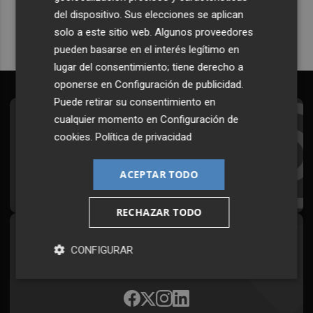
del dispositivo. Sus elecciones se aplican
solo a este sitio web. Algunos proveedores
pueden basarse en el interés legítimo en
lugar del consentimiento; tiene derecho a
oponerse en
Configuración de publicidad
.
Puede retirar su consentimiento en
cualquier momento en
Configuración de
Suscríbete al Boletín
cookies
.
Política de privacidad
Todos los días a primera hora en tu email
ACEPTAR TODO
¡Quiero suscribirme!
RECHAZAR TODO
Síguenos en redes
CONFIGURAR
Plaza Podcast, desde cualquier medio