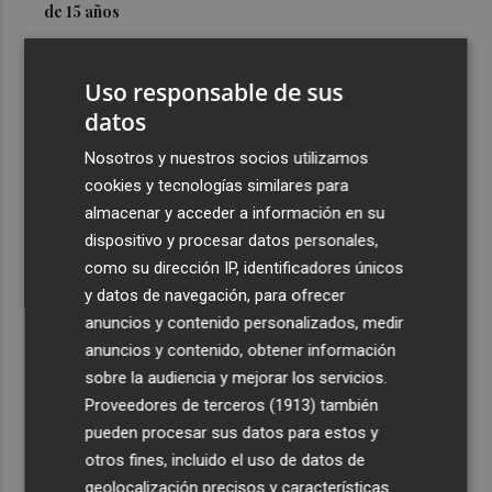
de 15 años
3
Simó destaca el impulso del Gobierno al alquiler
asequible en Castelló frente "a los pisos de 200.000
Uso responsable de sus
euros de Carrasco"
datos
4
Castelló adjudica a Civicons por 600.500 euros las
Nosotros y nuestros socios utilizamos
obras de reforma de la tenencia de alcaldía sur
cookies y tecnologías similares para
5
Castelló acelera el montaje de la infraestructura en las
almacenar y acceder a información en su
playas y el Planetari del eclipse para convertirlo en "un
dispositivo y procesar datos personales,
evento histórico"
como su dirección IP, identificadores únicos
y datos de navegación, para ofrecer
anuncios y contenido personalizados, medir
anuncios y contenido, obtener información
sobre la audiencia y mejorar los servicios.
Proveedores de terceros (1913)
también
Recibe toda la actualidad de
pueden procesar sus datos para estos y
Plaza Podcast en tu correo
otros fines, incluido el uso de datos de
geolocalización precisos y características
Quiero suscribirme