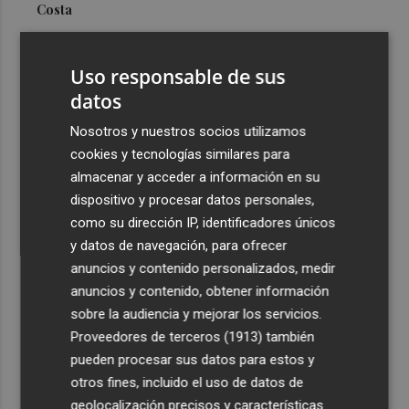
Costa
3
Más problemas en el lateral derecho: Monferrer sufre
una lesión muscular
Uso responsable de sus
4
datos
San Javier da viabilidad al nuevo contrato del transporte
urbano y a un hotel de cuatro estrellas en La Manga con
Nosotros y nuestros socios utilizamos
324 habitaciones
cookies y tecnologías similares para
5
Estos son los estrenos que abren la cartelera en agosto:
almacenar y acceder a información en su
de la comedia 'El último mono' a una nueva entrega de
dispositivo y procesar datos personales,
'La Patrulla Canina'
como su dirección IP, identificadores únicos
y datos de navegación, para ofrecer
anuncios y contenido personalizados, medir
anuncios y contenido, obtener información
sobre la audiencia y mejorar los servicios.
Proveedores de terceros (1913)
también
Recibe toda la actualidad de
pueden procesar sus datos para estos y
Plaza Podcast en tu correo
otros fines, incluido el uso de datos de
geolocalización precisos y características
Quiero suscribirme