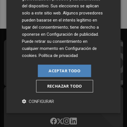
del dispositivo. Sus elecciones se aplican
solo a este sitio web. Algunos proveedores
pueden basarse en el interés legítimo en
lugar del consentimiento; tiene derecho a
oponerse en
Configuración de publicidad
.
Puede retirar su consentimiento en
cualquier momento en
Configuración de
Suscríbete al Boletín
cookies
.
Política de privacidad
Todos los días a primera hora en tu email
ACEPTAR TODO
¡Quiero suscribirme!
RECHAZAR TODO
Síguenos en redes
CONFIGURAR
Plaza Podcast, desde cualquier medio