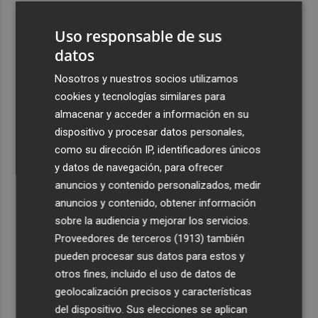
3
La Región de Murcia es la cuarta provincia que más
Uso responsable de sus
exporta a África: Marruecos, el primer destino
datos
4
La Región de Murcia celebra la Semana de la Juventud
con cinco días de actividades
Nosotros y nuestros socios utilizamos
cookies y tecnologías similares para
5
El coste de la vivienda: 1.338 € netos al mes, el salario
almacenar y acceder a información en su
mínimo para poder comprar una vivienda en Castellón
dispositivo y procesar datos personales,
como su dirección IP, identificadores únicos
y datos de navegación, para ofrecer
anuncios y contenido personalizados, medir
anuncios y contenido, obtener información
Recibe toda la actualidad de
sobre la audiencia y mejorar los servicios.
Proveedores de terceros (1913)
también
Plaza Podcast en tu correo
pueden procesar sus datos para estos y
Quiero suscribirme
otros fines, incluido el uso de datos de
geolocalización precisos y características
del dispositivo. Sus elecciones se aplican