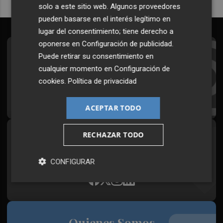
solo a este sitio web. Algunos proveedores
pueden basarse en el interés legítimo en
lugar del consentimiento; tiene derecho a
oponerse en
Configuración de publicidad
.
Suscríbete al Boletín
Puede retirar su consentimiento en
cualquier momento en
Configuración de
Todos los días a primera hora en tu email
cookies
.
Política de privacidad
¡Quiero suscribirme!
ACEPTAR TODO
RECHAZAR TODO
Síguenos en redes
Plaza Podcast, desde cualquier medio
CONFIGURAR
Quienes Somos