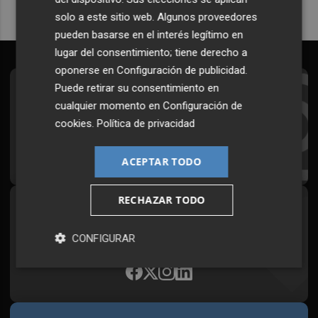
solo a este sitio web. Algunos proveedores
pueden basarse en el interés legítimo en
lugar del consentimiento; tiene derecho a
oponerse en
Configuración de publicidad
.
Puede retirar su consentimiento en
Suscríbete al Boletín
cualquier momento en
Configuración de
Todos los días a primera hora en tu email
cookies
.
Política de privacidad
¡Quiero suscribirme!
ACEPTAR TODO
RECHAZAR TODO
Síguenos en redes
Plaza Podcast, desde cualquier medio
CONFIGURAR