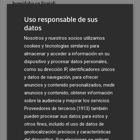
homófoba en Benialí
3
Hasta 1.000 litros de agua al día por turista de lujo: el
Uso responsable de sus
consumo que tensiona el litoral mediterráneo
datos
4
TSMC elevó un 37% sus ventas hasta julio
Nosotros y nuestros socios utilizamos
cookies y tecnologías similares para
5
El turismo de lujo consume hasta 1.000 litros de agua al
almacenar y acceder a información en su
día y los expertos advierten de "mala gestión"
dispositivo y procesar datos personales,
como su dirección IP, identificadores únicos
y datos de navegación, para ofrecer
anuncios y contenido personalizados, medir
anuncios y contenido, obtener información
sobre la audiencia y mejorar los servicios.
Recibe toda la actualidad de
Proveedores de terceros (1913)
también
Plaza Podcast en tu correo
pueden procesar sus datos para estos y
otros fines, incluido el uso de datos de
Quiero suscribirme
geolocalización precisos y características
del dispositivo. Sus elecciones se aplican