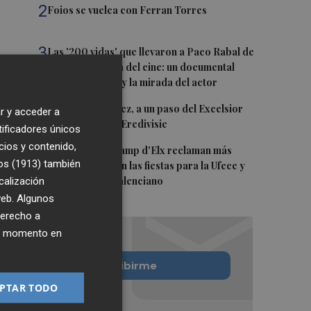
2
Foios se vuelca con Ferran Torres
3
Las '200 vidas' que llevaron a Paco Rabal de
Águilas a la cima del cine: un documental
recupera la voz y la mirada del actor
4
Mario Domínguez, a un paso del Excelsior
r y acceder a
Róterdam de la Eredivisie
tificadores únicos
cios y contenido,
5
Entidades del Camp d'Elx reclaman más
os (1913)
también
protagonismo en las fiestas para la Ufece y
calización
conciertos en valenciano
 web. Algunos
derecho a
ier momento en
Quiero suscribirme
PTAR TODO