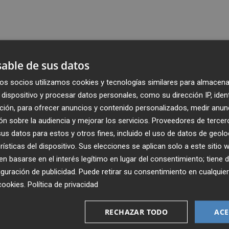
able de sus datos
os socios utilizamos cookies y tecnologías similares para almacena
dispositivo y procesar datos personales, como su dirección IP, iden
ción, para ofrecer anuncios y contenido personalizados, medir anun
n sobre la audiencia y mejorar los servicios.
Proveedores de tercer
s datos para estos y otros fines, incluido el uso de datos de geolo
rísticas del dispositivo. Sus elecciones se aplican solo a este sitio
 basarse en el interés legítimo en lugar del consentimiento; tiene 
guración de publicidad
. Puede retirar su consentimiento en cualqu
Recibe toda la actualidad de
cookies
.
Política de privacidad
Plaza Podcast en tu correo
RECHAZAR TODO
ACE