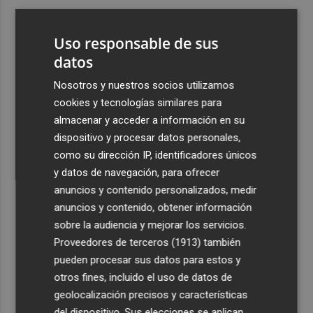
3
Ferran Torres, recibido con un baño de masas en su
pueblo: "Allá donde voy siempre digo que soy de Foios"
Uso responsable de sus
4
datos
Foios se vuelca con Ferran Torres
Nosotros y nuestros socios utilizamos
5
La serie murciana protagonizada por un conejo de
cookies y tecnologías similares para
peluche malhablado y gamberro que triunfa en las
almacenar y acceder a información en su
redes: así es 'Yván y Lolo'
dispositivo y procesar datos personales,
como su dirección IP, identificadores únicos
y datos de navegación, para ofrecer
anuncios y contenido personalizados, medir
anuncios y contenido, obtener información
sobre la audiencia y mejorar los servicios.
Recibe toda la actualidad de
Proveedores de terceros (1913)
también
Plaza Podcast en tu correo
pueden procesar sus datos para estos y
otros fines, incluido el uso de datos de
Quiero suscribirme
geolocalización precisos y características
del dispositivo. Sus elecciones se aplican