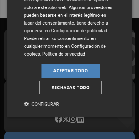
solo a este sitio web. Algunos proveedores
pueden basarse en el interés legítimo en
lugar del consentimiento; tiene derecho a
oponerse en
Configuración de publicidad
.
Puede retirar su consentimiento en
Suscríbete al Boletín
cualquier momento en
Configuración de
Todos los días a primera hora en tu email
cookies
.
Política de privacidad
¡Quiero suscribirme!
ACEPTAR TODO
RECHAZAR TODO
Síguenos en redes
Plaza Podcast, desde cualquier medio
CONFIGURAR