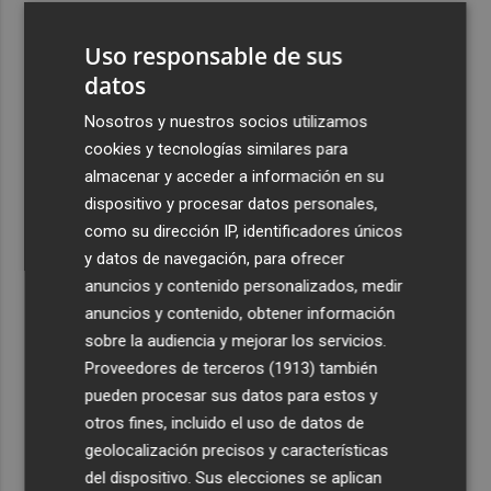
3
Pepelu: "Hasta la expulsión hemos trabajado como
Uso responsable de sus
hemos entrenado"
datos
4
Controlado el incendio en Sierra Engarcerán (Castellón)
Nosotros y nuestros socios utilizamos
cookies y tecnologías similares para
5
La capacidad de los modelos de IA para burlar la
almacenar y acceder a información en su
seguridad alarma a gobiernos y empresas
dispositivo y procesar datos personales,
como su dirección IP, identificadores únicos
y datos de navegación, para ofrecer
anuncios y contenido personalizados, medir
anuncios y contenido, obtener información
Recibe toda la actualidad de
sobre la audiencia y mejorar los servicios.
Proveedores de terceros (1913)
también
Plaza Podcast en tu correo
pueden procesar sus datos para estos y
Quiero suscribirme
otros fines, incluido el uso de datos de
geolocalización precisos y características
del dispositivo. Sus elecciones se aplican