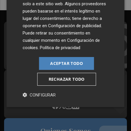
solo a este sitio web. Algunos proveedores
pueden basarse en el interés legítimo en
lugar del consentimiento; tiene derecho a
oponerse en
Configuración de publicidad
.
Suscríbete al Boletín
Puede retirar su consentimiento en
cualquier momento en
Configuración de
Todos los días a primera hora en tu email
cookies
.
Política de privacidad
¡Quiero suscribirme!
ACEPTAR TODO
RECHAZAR TODO
Síguenos en redes
Plaza Podcast, desde cualquier medio
CONFIGURAR
Quienes Somos