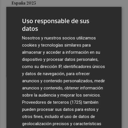
España 2025
3
Abre en Murcia el primer Planet Fitness de la Región con
Uso responsable de sus
su lema 'No juzgamos'
datos
4
El Consorcio movilizará 182 bomberos el día del eclipse
y recomienda evitar zonas forestales
Nosotros y nuestros socios utilizamos
cookies y tecnologías similares para
5
Más de 4.000 personas disfrutan de las piscinas
almacenar y acceder a información en su
temporales en Paiporta durante las primeras dos
dispositivo y procesar datos personales,
semanas
como su dirección IP, identificadores únicos
y datos de navegación, para ofrecer
anuncios y contenido personalizados, medir
anuncios y contenido, obtener información
sobre la audiencia y mejorar los servicios.
Recibe toda la actualidad de
Proveedores de terceros (1725)
también
Plaza Podcast en tu correo
pueden procesar sus datos para estos y
otros fines, incluido el uso de datos de
Quiero suscribirme
geolocalización precisos y características