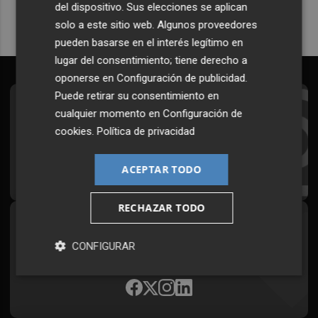
del dispositivo. Sus elecciones se aplican
solo a este sitio web. Algunos proveedores
pueden basarse en el interés legítimo en
lugar del consentimiento; tiene derecho a
oponerse en
Configuración de publicidad
.
Puede retirar su consentimiento en
Suscríbete al Boletín
cualquier momento en
Configuración de
cookies
.
Política de privacidad
Todos los días a primera hora en tu email
¡Quiero suscribirme!
ACEPTAR TODO
RECHAZAR TODO
Síguenos en redes
CONFIGURAR
Plaza Podcast, desde cualquier medio