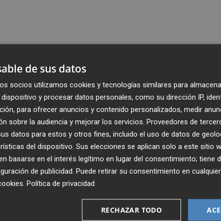
able de sus datos
os socios utilizamos cookies y tecnologías similares para almacena
dispositivo y procesar datos personales, como su dirección IP, iden
ción, para ofrecer anuncios y contenido personalizados, medir anun
n sobre la audiencia y mejorar los servicios.
Proveedores de tercer
s datos para estos y otros fines, incluido el uso de datos de geolo
rísticas del dispositivo. Sus elecciones se aplican solo a este sitio
 basarse en el interés legítimo en lugar del consentimiento; tiene 
guración de publicidad
. Puede retirar su consentimiento en cualqu
cookies
.
Política de privacidad
Recibe toda la actualidad de
Plaza Podcast en tu correo
RECHAZAR TODO
ACE