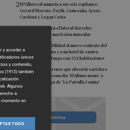
2
El Villarreal anuncia a sus seis capitanes:
Gerard Moreno, Foyth, Comesaña, Ayoze,
Cardona y Logan Costa
3
Más problemas en el lateral derecho:
Monferrer sufre una lesión muscular
4
San Javier da viabilidad al nuevo contrato del
r y acceder a
transporte urbano y a un hotel de cuatro
tificadores únicos
estrellas en La Manga con 324 habitaciones
cios y contenido,
5
Estos son los estrenos que abren la cartelera
os (1913)
también
en agosto: de la comedia 'El último mono' a
calización
una nueva entrega de 'La Patrulla Canina'
 web. Algunos
derecho a
ier momento en
Quiero suscribirme
PTAR TODO