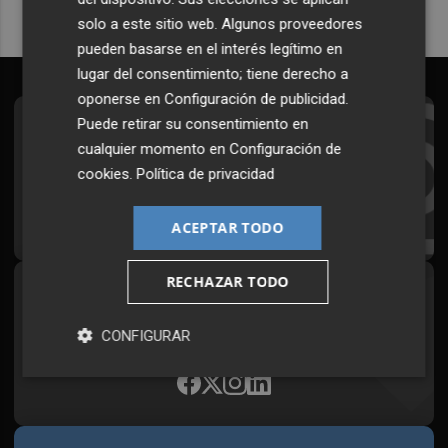
solo a este sitio web. Algunos proveedores
pueden basarse en el interés legítimo en
lugar del consentimiento; tiene derecho a
oponerse en
Configuración de publicidad
.
Puede retirar su consentimiento en
Suscríbete al Boletín
cualquier momento en
Configuración de
Todos los días a primera hora en tu email
cookies
.
Política de privacidad
¡Quiero suscribirme!
ACEPTAR TODO
RECHAZAR TODO
Síguenos en redes
Plaza Podcast, desde cualquier medio
CONFIGURAR