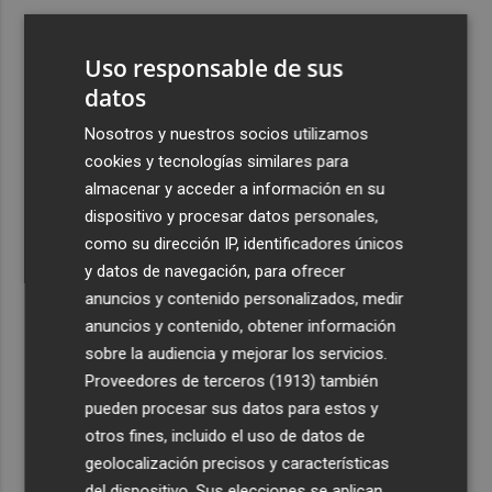
3
Ferran Torres, recibido con un baño de masas en su
pueblo: "Allá donde voy siempre digo que soy de Foios"
Uso responsable de sus
4
datos
Foios se vuelca con Ferran Torres
Nosotros y nuestros socios utilizamos
5
La serie murciana protagonizada por un conejo de
cookies y tecnologías similares para
peluche malhablado y gamberro que triunfa en las
almacenar y acceder a información en su
redes: así es 'Yván y Lolo'
dispositivo y procesar datos personales,
como su dirección IP, identificadores únicos
y datos de navegación, para ofrecer
anuncios y contenido personalizados, medir
anuncios y contenido, obtener información
sobre la audiencia y mejorar los servicios.
Recibe toda la actualidad de
Proveedores de terceros (1913)
también
Plaza Podcast en tu correo
pueden procesar sus datos para estos y
otros fines, incluido el uso de datos de
Quiero suscribirme
geolocalización precisos y características
del dispositivo. Sus elecciones se aplican