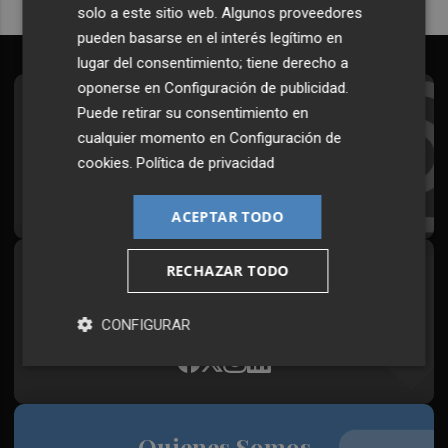
solo a este sitio web. Algunos proveedores
pueden basarse en el interés legítimo en
lugar del consentimiento; tiene derecho a
oponerse en
Configuración de publicidad
.
Suscríbete al Boletín
Puede retirar su consentimiento en
cualquier momento en
Configuración de
Todos los días a primera hora en tu email
cookies
.
Política de privacidad
¡Quiero suscribirme!
ACEPTAR TODO
RECHAZAR TODO
Síguenos en redes
Plaza Podcast, desde cualquier medio
CONFIGURAR
Quienes Somos