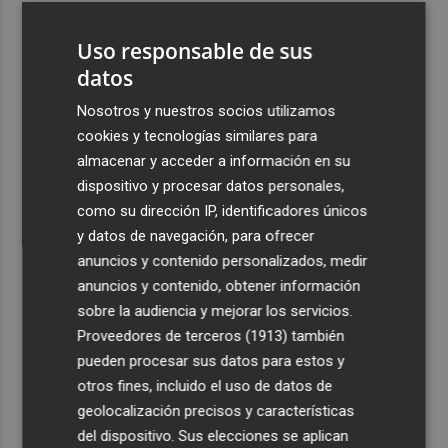
3
Los premios Pencho Cros reconocen a grandes
Uso responsable de sus
referentes del flamenco en el Cante de las Minas
datos
4
El pregón de Festes d'Elx 2026, con Josan, en imágenes
Nosotros y nuestros socios utilizamos
cookies y tecnologías similares para
5
Emergencias activa la situación 2 del PEIF y confina
almacenar y acceder a información en su
Sierra Engarcerán por el humo del incendio forestal
dispositivo y procesar datos personales,
como su dirección IP, identificadores únicos
y datos de navegación, para ofrecer
anuncios y contenido personalizados, medir
anuncios y contenido, obtener información
Recibe toda la actualidad de
sobre la audiencia y mejorar los servicios.
Proveedores de terceros (1913)
también
Plaza Podcast en tu correo
pueden procesar sus datos para estos y
Quiero suscribirme
otros fines, incluido el uso de datos de
geolocalización precisos y características
del dispositivo. Sus elecciones se aplican