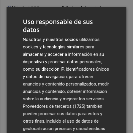
3
Más de 4.000 personas disfrutan de las piscinas
temporales en Paiporta durante las primeras dos
Uso responsable de sus
semanas
datos
4
Alicante concede licencia a Digital Corner para que
restaure la legalidad en los antiguos cines de Panoramis
Nosotros y nuestros socios utilizamos
donde está la sede de la Cámara
cookies y tecnologías similares para
almacenar y acceder a información en su
5
Elche inicia el trámite para declarar las Embajadas de
dispositivo y procesar datos personales,
Moros y Cristianos como Bien de Relevancia Local
como su dirección IP, identificadores únicos
y datos de navegación, para ofrecer
anuncios y contenido personalizados, medir
anuncios y contenido, obtener información
sobre la audiencia y mejorar los servicios.
Recibe toda la actualidad de
Proveedores de terceros (1725)
también
Plaza Podcast en tu correo
pueden procesar sus datos para estos y
otros fines, incluido el uso de datos de
Quiero suscribirme
geolocalización precisos y características