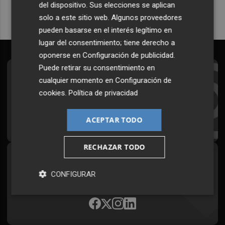
del dispositivo. Sus elecciones se aplican
solo a este sitio web. Algunos proveedores
pueden basarse en el interés legítimo en
lugar del consentimiento; tiene derecho a
oponerse en
Configuración de publicidad
.
Puede retirar su consentimiento en
Suscríbete al Boletín
cualquier momento en
Configuración de
cookies
.
Política de privacidad
Todos los días a primera hora en tu email
¡Quiero suscribirme!
ACEPTAR TODO
RECHAZAR TODO
Síguenos en redes
CONFIGURAR
Plaza Podcast, desde cualquier medio