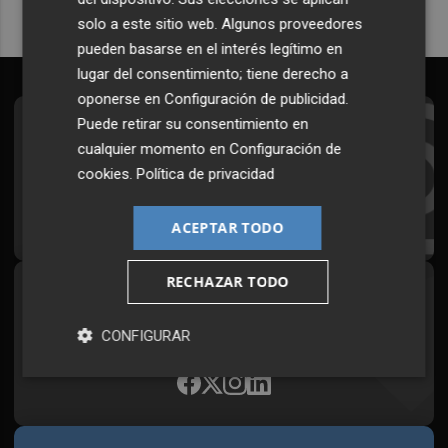
solo a este sitio web. Algunos proveedores
pueden basarse en el interés legítimo en
lugar del consentimiento; tiene derecho a
oponerse en
Configuración de publicidad
.
Puede retirar su consentimiento en
Suscríbete al Boletín
cualquier momento en
Configuración de
Todos los días a primera hora en tu email
cookies
.
Política de privacidad
¡Quiero suscribirme!
ACEPTAR TODO
RECHAZAR TODO
Síguenos en redes
Plaza Podcast, desde cualquier medio
CONFIGURAR