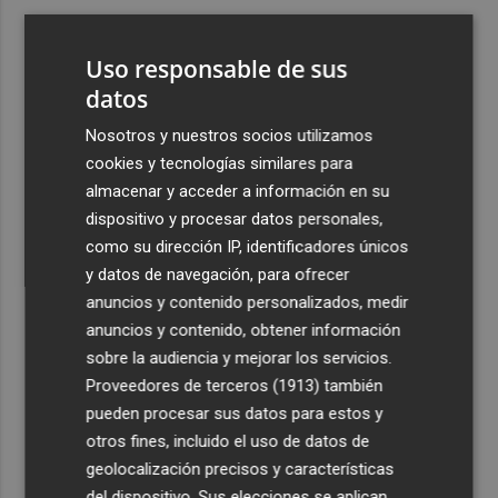
3
Ferran Torres, recibido con un baño de masas en su
pueblo: "Allá donde voy siempre digo que soy de Foios"
Uso responsable de sus
4
datos
Foios se vuelca con Ferran Torres
Nosotros y nuestros socios utilizamos
5
La serie murciana protagonizada por un conejo de
cookies y tecnologías similares para
peluche malhablado y gamberro que triunfa en las
almacenar y acceder a información en su
redes: así es 'Yván y Lolo'
dispositivo y procesar datos personales,
como su dirección IP, identificadores únicos
y datos de navegación, para ofrecer
anuncios y contenido personalizados, medir
anuncios y contenido, obtener información
sobre la audiencia y mejorar los servicios.
Recibe toda la actualidad de
Proveedores de terceros (1913)
también
Plaza Podcast en tu correo
pueden procesar sus datos para estos y
otros fines, incluido el uso de datos de
Quiero suscribirme
geolocalización precisos y características
del dispositivo. Sus elecciones se aplican