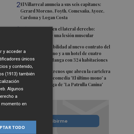
2
El Villarreal anuncia a sus seis capitanes:
Gerard Moreno, Foyth, Comesaña, Ayoze,
Cardona y Logan Costa
3
Más problemas en el lateral derecho:
Monferrer sufre una lesión muscular
4
San Javier da viabilidad al nuevo contrato del
r y acceder a
transporte urbano y a un hotel de cuatro
tificadores únicos
estrellas en La Manga con 324 habitaciones
cios y contenido,
5
Estos son los estrenos que abren la cartelera
os (1913)
también
en agosto: de la comedia 'El último mono' a
calización
una nueva entrega de 'La Patrulla Canina'
 web. Algunos
derecho a
ier momento en
Quiero suscribirme
PTAR TODO