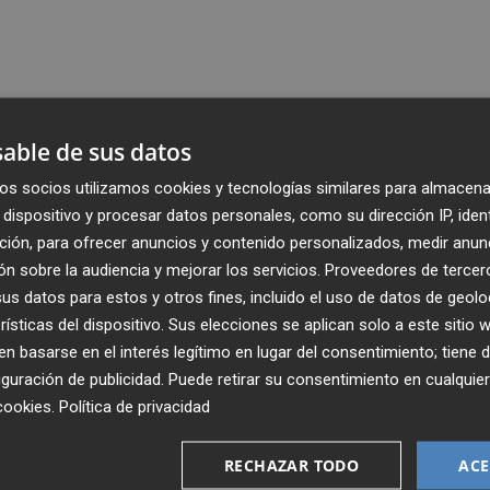
able de sus datos
os socios utilizamos cookies y tecnologías similares para almacena
dispositivo y procesar datos personales, como su dirección IP, iden
ción, para ofrecer anuncios y contenido personalizados, medir anun
n sobre la audiencia y mejorar los servicios.
Proveedores de tercer
s datos para estos y otros fines, incluido el uso de datos de geolo
rísticas del dispositivo. Sus elecciones se aplican solo a este sitio
 basarse en el interés legítimo en lugar del consentimiento; tiene 
guración de publicidad
. Puede retirar su consentimiento en cualqu
cookies
.
Política de privacidad
Recibe toda la actualidad de
Plaza Podcast en tu correo
RECHAZAR TODO
ACE