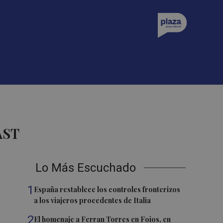
AST
Lo Más Escuchado
1
España restablece los controles fronterizos
a los viajeros procedentes de Italia
2
El homenaje a Ferran Torres en Foios, en