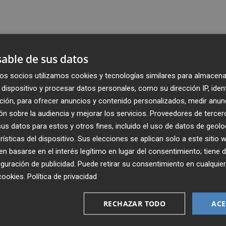
able de sus datos
os socios utilizamos cookies y tecnologías similares para almacena
dispositivo y procesar datos personales, como su dirección IP, iden
ción, para ofrecer anuncios y contenido personalizados, medir anun
n sobre la audiencia y mejorar los servicios.
Proveedores de tercer
s datos para estos y otros fines, incluido el uso de datos de geolo
rísticas del dispositivo. Sus elecciones se aplican solo a este sitio
 basarse en el interés legítimo en lugar del consentimiento; tiene 
guración de publicidad
. Puede retirar su consentimiento en cualqu
Recibe toda la actualidad de
cookies
.
Política de privacidad
Plaza Podcast en tu correo
RECHAZAR TODO
ACE