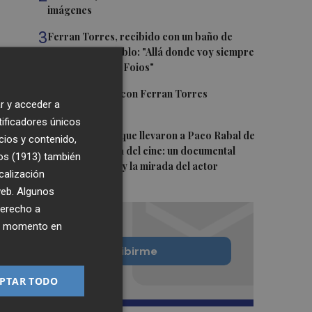
imágenes
3
Ferran Torres, recibido con un baño de
masas en su pueblo: "Allá donde voy siempre
digo que soy de Foios"
4
Foios se vuelca con Ferran Torres
r y acceder a
tificadores únicos
5
Las '200 vidas' que llevaron a Paco Rabal de
cios y contenido,
Águilas a la cima del cine: un documental
os (1913)
también
recupera la voz y la mirada del actor
calización
 web. Algunos
derecho a
ier momento en
Quiero suscribirme
PTAR TODO