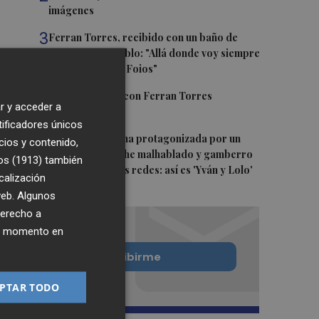
imágenes
3
Ferran Torres, recibido con un baño de
masas en su pueblo: "Allá donde voy siempre
digo que soy de Foios"
4
Foios se vuelca con Ferran Torres
r y acceder a
tificadores únicos
5
La serie murciana protagonizada por un
cios y contenido,
conejo de peluche malhablado y gamberro
os (1913)
también
que triunfa en las redes: así es 'Yván y Lolo'
calización
 web. Algunos
derecho a
ier momento en
Quiero suscribirme
PTAR TODO