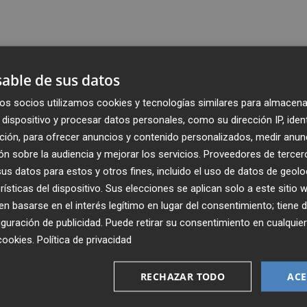
able de sus datos
os socios utilizamos cookies y tecnologías similares para almacena
dispositivo y procesar datos personales, como su dirección IP, iden
ción, para ofrecer anuncios y contenido personalizados, medir anun
n sobre la audiencia y mejorar los servicios.
Proveedores de tercer
s datos para estos y otros fines, incluido el uso de datos de geolo
rísticas del dispositivo. Sus elecciones se aplican solo a este sitio
 basarse en el interés legítimo en lugar del consentimiento; tiene 
guración de publicidad
. Puede retirar su consentimiento en cualqu
Recibe toda la actualidad de
cookies
.
Política de privacidad
Plaza Podcast en tu correo
RECHAZAR TODO
ACE