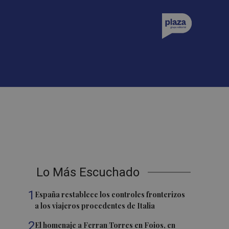
Lo Más Escuchado
1
España restablece los controles fronterizos
a los viajeros procedentes de Italia
2
El homenaje a Ferran Torres en Foios, en